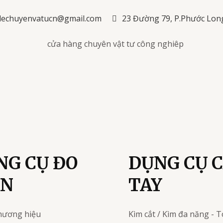
lechuyenvatucn@gmail.com
23 Đường 79, P.Phước Lon
NG CỤ ĐO
DỤNG CỤ 
ỆN
TAY
hương hiệu
Kìm cắt / Kìm đa năng - T