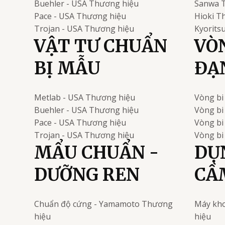
Buehler - USA
Thương hiệu
Sanwa
Pace - USA
Thương hiệu
Hioki
Th
Trojan - USA
Thương hiệu
Kyorits
VẬT TƯ CHUẨN
VÒN
BỊ MẪU
ĐẠ
Metlab - USA
Thương hiệu
Vòng bi
Buehler - USA
Thương hiệu
Vòng bi
Pace - USA
Thương hiệu
Vòng b
Trojan - USA
Thương hiệu
Vòng bi
MẨU CHUẨN -
DỤ
DƯỠNG REN
CẦ
Chuẩn độ cứng - Yamamoto
Thương
Máy kho
hiệu
hiệu