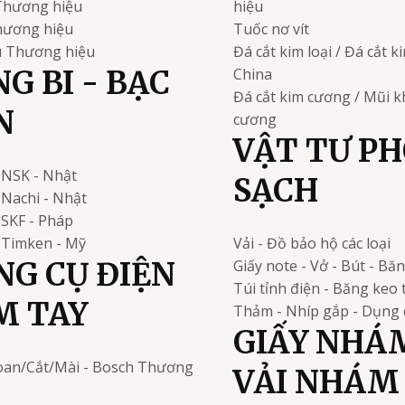
Thương hiệu
hiệu
ương hiệu
Tuốc nơ vít
u
Thương hiệu
Đá cắt kim loại / Đá cắt 
G BI - BẠC
China
Đá cắt kim cương / Mũi 
N
cương
VẬT TƯ P
NSK - Nhật
SẠCH
Nachi - Nhật
i
SKF - Pháp
Timken - Mỹ
Vải - Đồ bảo hộ các loại
NG CỤ ĐIỆN
Giấy note - Vở - Bút - Bă
Túi tỉnh điện - Băng keo 
M TAY
Thảm - Nhíp gắp - Dụng 
GIẤY NHÁ
an/Cắt/Mài - Bosch
Thương
VẢI NHÁM