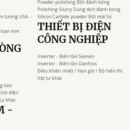
Powder polishing
Bột đánh bóng
Polishing Slurry
Dung dịch đánh bóng
kim tương
USA -
Silicon Carbide powder
Bột mài Sic
THIẾT BỊ ĐIỆN
khoan kim
CÔNG NGHIỆP
HÒNG
Inverter - Biến tần
Siemen
Inverter - Biến tần
Danfoss
Điều khiến nhiệt / Hẹn giờ / Bộ hiển thị
Vật tư khác
ng keo
tỉnh điện
cụ khác
M -