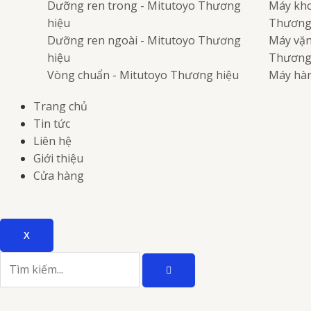
Dưỡng ren trong - Mitutoyo
Thương
Máy kho
hiệu
Thương
Dưỡng ren ngoài - Mitutoyo
Thương
Máy vặn 
hiệu
Thương
Vòng chuẩn - Mitutoyo
Thương hiệu
Máy hàn
Trang chủ
Tin tức
Liên hệ
Giới thiệu
Cửa hàng
X
TÌM
Tìm
KIẾM
kiếm