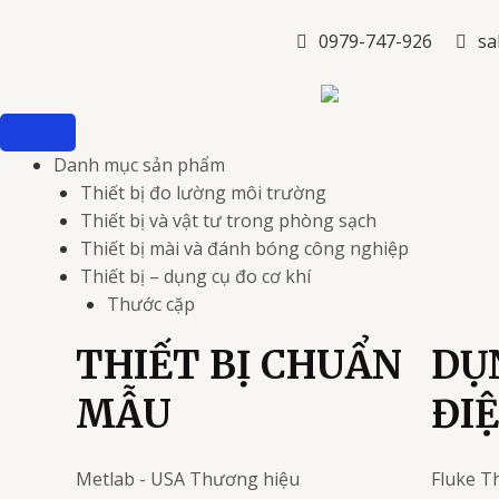
Nhảy
tới
0979-747-926
sa
nội
dung
Danh mục sản phẩm
Thiết bị đo lường môi trường
Thiết bị và vật tư trong phòng sạch
Thiết bị mài và đánh bóng công nghiệp
Thiết bị – dụng cụ đo cơ khí
Thước cặp
THIẾT BỊ CHUẨN
DỤ
MẪU
ĐI
Metlab - USA
Thương hiệu
Fluke
T