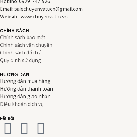
Hotline: 0979-747-926
Email: salechuyenvatucn@gmail.com
Website: www.chuyenvattu.vn
CHÍNH SÁCH
Chính sách bảo mật
Chính sách vận chuyển
Chính sách đổi trả
Quy định sử dụng
HƯỚNG DẪN
Hướng dẫn mua hàng
Hướng dẫn thanh toán
Hướng dẫn giao nhận
Điều khoản dịch vụ
kết nối
F
I
Y