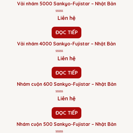
Vải nhám 5000 Sankyo-Fujistar – Nhật Bản
Được
Liên hệ
xếp
hạng
0
ĐỌC TIẾP
5
sao
Vải nhám 4000 Sankyo-Fujistar – Nhật Bản
Được
Liên hệ
xếp
hạng
0
ĐỌC TIẾP
5
sao
Nhám cuộn 600 Sankyo-Fujistar – Nhật Bản
Được
Liên hệ
xếp
hạng
0
ĐỌC TIẾP
5
sao
Nhám cuộn 500 Sankyo-Fujistar – Nhật Bản