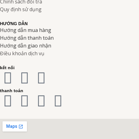
Chính sách đổi trả
Quy định sử dụng
HƯỚNG DẪN
Hướng dẫn mua hàng
Hướng dẫn thanh toán
Hướng dẫn giao nhận
Điều khoản dịch vụ
kết nối
F
I
Y
a
n
o
thanh toán
C
C
C
C
c
s
u
c
c
c
r
e
t
t
-
-
-
e