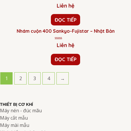
Được
Liên hệ
xếp
hạng
0
ĐỌC TIẾP
5
sao
Nhám cuộn 400 Sankyo-Fujistar – Nhật Bản
Được
Liên hệ
xếp
hạng
0
ĐỌC TIẾP
5
sao
1
2
3
4
→
THIẾT BỊ CƠ KHÍ
Máy nén - đúc mãu
Máy cắt mẫu
Máy mài mẫu