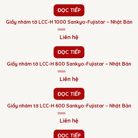
hạng
0
ĐỌC TIẾP
5
sao
Giấy nhám tờ LCC-H 1000 Sankyo-Fujistar – Nhật Bản
Được
Liên hệ
xếp
hạng
0
ĐỌC TIẾP
5
sao
Giấy nhám tờ LCC-H 800 Sankyo-Fujistar – Nhật Bản
Được
Liên hệ
xếp
hạng
0
ĐỌC TIẾP
5
sao
Giấy nhám tờ LCC-H 600 Sankyo-Fujistar – Nhật Bản
Được
Liên hệ
xếp
hạng
0
ĐỌC TIẾP
5