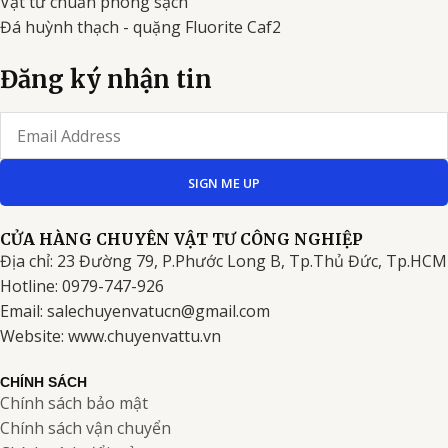
Vật tư chuẩn phòng sạch
Đá huỳnh thạch - quặng Fluorite Caf2
Đăng ký nhận tin
Email
SIGN ME UP
CỬA HÀNG CHUYÊN VẬT TƯ CÔNG NGHIỆP
Địa chỉ: 23 Đường 79, P.Phước Long B, Tp.Thủ Đức, Tp.HCM
Hotline: 0979-747-926
Email: salechuyenvatucn@gmail.com
Website: www.chuyenvattu.vn
CHÍNH SÁCH
Chính sách bảo mật
Chính sách vận chuyển