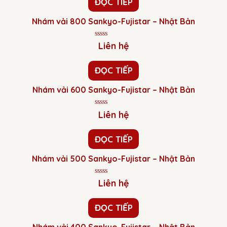
ĐỌC TIẾP
5
sao
Nhám vải 800 Sankyo-Fujistar – Nhật Bản
Được
Liên hệ
xếp
hạng
0
ĐỌC TIẾP
5
sao
Nhám vải 600 Sankyo-Fujistar – Nhật Bản
Được
Liên hệ
xếp
hạng
0
ĐỌC TIẾP
5
sao
Nhám vải 500 Sankyo-Fujistar – Nhật Bản
Được
Liên hệ
xếp
hạng
0
ĐỌC TIẾP
5
sao