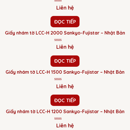
Được
Liên hệ
xếp
hạng
0
ĐỌC TIẾP
5
sao
Giấy nhám tờ LCC-H 2000 Sankyo-Fujistar – Nhật Bản
Được
Liên hệ
xếp
hạng
0
ĐỌC TIẾP
5
sao
Giấy nhám tờ LCC-H 1500 Sankyo-Fujistar – Nhật Bản
Được
Liên hệ
xếp
hạng
0
ĐỌC TIẾP
5
sao
Giấy nhám tờ LCC-H 1200 Sankyo-Fujistar – Nhật Bản
Được
Liên hệ
xếp