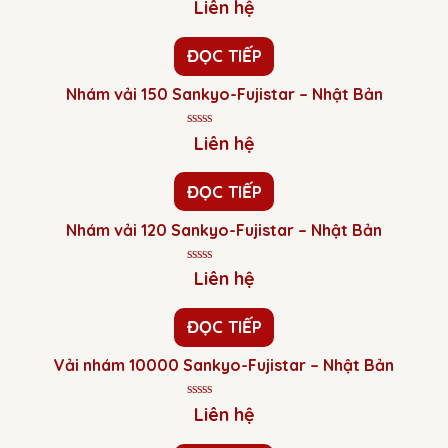
Được
Liên hệ
xếp
hạng
0
ĐỌC TIẾP
5
sao
Nhám vải 150 Sankyo-Fujistar – Nhật Bản
Được
Liên hệ
xếp
hạng
0
ĐỌC TIẾP
5
sao
Nhám vải 120 Sankyo-Fujistar – Nhật Bản
Được
Liên hệ
xếp
hạng
0
ĐỌC TIẾP
5
sao
Vải nhám 10000 Sankyo-Fujistar – Nhật Bản
Được
Liên hệ
xếp
hạng