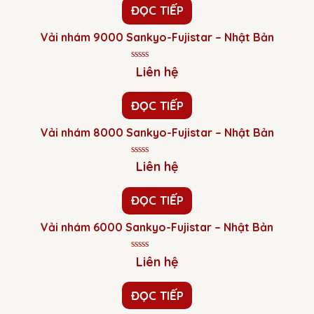
0
ĐỌC TIẾP
5
sao
Vải nhám 9000 Sankyo-Fujistar – Nhật Bản
Được
Liên hệ
xếp
hạng
0
ĐỌC TIẾP
5
sao
Vải nhám 8000 Sankyo-Fujistar – Nhật Bản
Được
Liên hệ
xếp
hạng
0
ĐỌC TIẾP
5
sao
Vải nhám 6000 Sankyo-Fujistar – Nhật Bản
Được
Liên hệ
xếp
hạng
0
ĐỌC TIẾP
5
sao