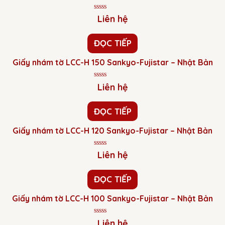
Được
Liên hệ
xếp
hạng
0
ĐỌC TIẾP
5
sao
Giấy nhám tờ LCC-H 150 Sankyo-Fujistar – Nhật Bản
Được
Liên hệ
xếp
hạng
0
ĐỌC TIẾP
5
sao
Giấy nhám tờ LCC-H 120 Sankyo-Fujistar – Nhật Bản
Được
Liên hệ
xếp
hạng
0
ĐỌC TIẾP
5
sao
Giấy nhám tờ LCC-H 100 Sankyo-Fujistar – Nhật Bản
Được
Liên hệ