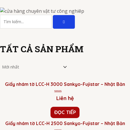
Nhảy
tới
TÌM
nội
Tìm
KIẾM
dung
kiếm
TẤT CẢ SẢN PHẨM
Giấy nhám tờ LCC-H 3000 Sankyo-Fujistar – Nhật Bản
Được
Liên hệ
xếp
hạng
0
ĐỌC TIẾP
5
sao
Giấy nhám tờ LCC-H 2500 Sankyo-Fujistar – Nhật Bản