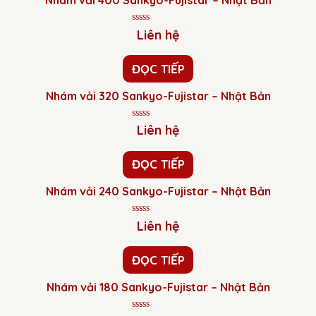
Nhám vải 400 Sankyo-Fujistar – Nhật Bản
Được
Liên hệ
xếp
hạng
0
ĐỌC TIẾP
5
sao
Nhám vải 320 Sankyo-Fujistar – Nhật Bản
Được
Liên hệ
xếp
hạng
0
ĐỌC TIẾP
5
sao
Nhám vải 240 Sankyo-Fujistar – Nhật Bản
Được
Liên hệ
xếp
hạng
0
ĐỌC TIẾP
5
sao
Nhám vải 180 Sankyo-Fujistar – Nhật Bản