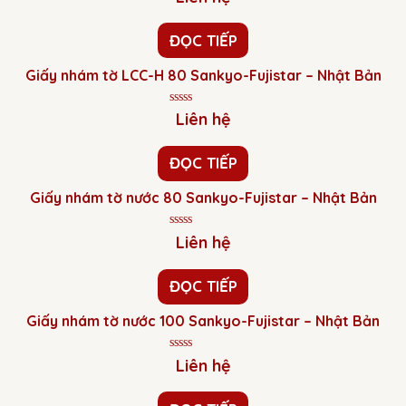
xếp
hạng
0
ĐỌC TIẾP
5
sao
Giấy nhám tờ LCC-H 80 Sankyo-Fujistar – Nhật Bản
Được
Liên hệ
xếp
hạng
0
ĐỌC TIẾP
5
sao
Giấy nhám tờ nước 80 Sankyo-Fujistar – Nhật Bản
Được
Liên hệ
xếp
hạng
0
ĐỌC TIẾP
5
sao
Giấy nhám tờ nước 100 Sankyo-Fujistar – Nhật Bản
Được
Liên hệ
xếp
hạng
0