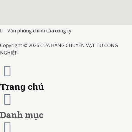
b
a
u
v
m
j
d
o
g
b
i
a
c
i
o
r
e
s
Văn phòng chính của công ty
s
b
t
k
a
Copyright © 2026 CỬA HÀNG CHUYÊN VẬT TƯ CÔNG
a
t
-
NGHIỆP
m
e
c
r
a
Trang chủ
c
r
a
d
Danh mục
r