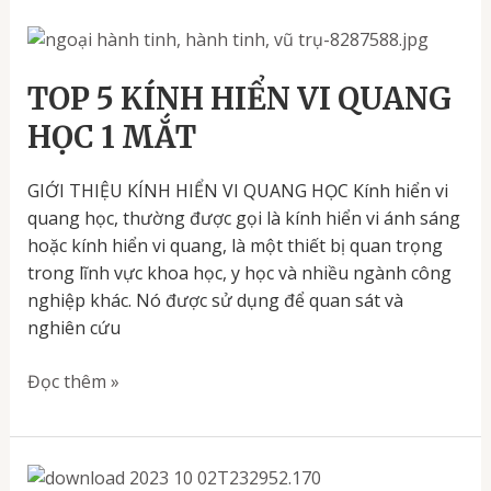
TOP
5
KÍNH
TOP 5 KÍNH HIỂN VI QUANG
HIỂN
HỌC 1 MẮT
VI
QUANG
GIỚI THIỆU KÍNH HIỂN VI QUANG HỌC Kính hiển vi
HỌC
quang học, thường được gọi là kính hiển vi ánh sáng
1
hoặc kính hiển vi quang, là một thiết bị quan trọng
MẮT
trong lĩnh vực khoa học, y học và nhiều ngành công
nghiệp khác. Nó được sử dụng để quan sát và
nghiên cứu
Đọc thêm »
THƯƠNG