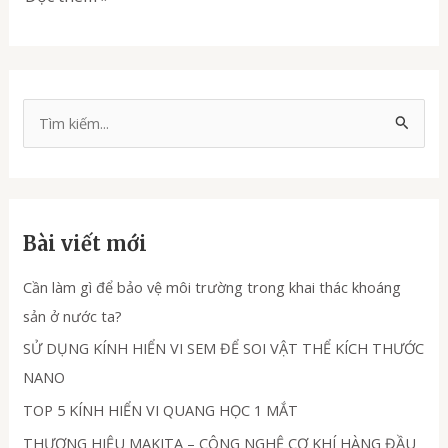
T
ì
m
k
Bài viết mới
i
ế
Cần làm gì để bảo vệ môi trường trong khai thác khoáng
m
sản ở nước ta?
:
SỬ DỤNG KÍNH HIỂN VI SEM ĐỂ SOI VẬT THỂ KÍCH THƯỚC
NANO
TOP 5 KÍNH HIỂN VI QUANG HỌC 1 MẮT
THƯƠNG HIỆU MAKITA – CÔNG NGHỆ CƠ KHÍ HÀNG ĐẦU