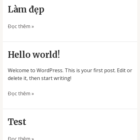
Làm đẹp
Đọc thêm »
Hello
Hello world!
world!
Welcome to WordPress. This is your first post. Edit or
delete it, then start writing!
Đọc thêm »
Test
Test
Đọc thêm »