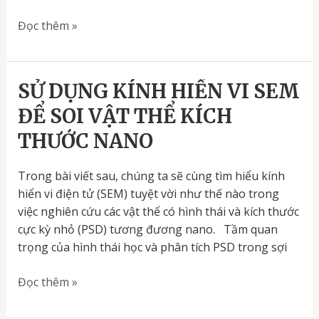
khoáng
Đọc thêm »
sản
ở
nước
ta?
SỬ
SỬ DỤNG KÍNH HIỂN VI SEM
DỤNG
ĐỂ SOI VẬT THỂ KÍCH
KÍNH
THƯỚC NANO
HIỂN
VI
SEM
Trong bài viết sau, chúng ta sẽ cùng tìm hiểu kính
ĐỂ
hiển vi điện tử (SEM) tuyệt vời như thế nào trong
SOI
việc nghiên cứu các vật thể có hình thái và kích thước
VẬT
cực kỳ nhỏ (PSD) tương đương nano. Tầm quan
THỂ
trọng của hình thái học và phân tích PSD trong sợi
KÍCH
Đọc thêm »
THƯỚC
NANO