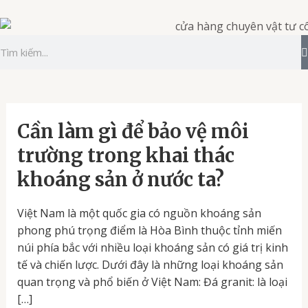
Nhảy
tới
nội
Tìm
dung
kiếm
Cần
Cần làm gì để bảo vệ môi
làm
trường trong khai thác
gì
khoáng sản ở nước ta?
để
bảo
vệ
Việt Nam là một quốc gia có nguồn khoáng sản
môi
phong phú trọng điểm là Hòa Bình thuộc tỉnh miến
trường
núi phía bắc với nhiều loại khoáng sản có giá trị kinh
trong
tế và chiến lược. Dưới đây là những loại khoáng sản
khai
quan trọng và phổ biến ở Việt Nam: Đá granit: là loại
thác
[…]