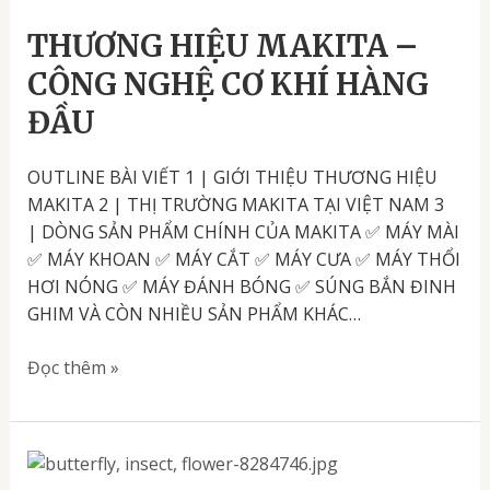
HIỆU
MAKITA
THƯƠNG HIỆU MAKITA –
–
CÔNG NGHỆ CƠ KHÍ HÀNG
CÔNG
ĐẦU
NGHỆ
CƠ
KHÍ
OUTLINE BÀI VIẾT 1 | GIỚI THIỆU THƯƠNG HIỆU
HÀNG
MAKITA 2 | THỊ TRƯỜNG MAKITA TẠI VIỆT NAM 3
ĐẦU
| DÒNG SẢN PHẨM CHÍNH CỦA MAKITA ✅ MÁY MÀI
✅ MÁY KHOAN ✅ MÁY CẮT ✅ MÁY CƯA ✅ MÁY THỔI
HƠI NÓNG ✅ MÁY ĐÁNH BÓNG ✅ SÚNG BẮN ĐINH
GHIM VÀ CÒN NHIỀU SẢN PHẨM KHÁC…
Đọc thêm »
Làm
đẹp