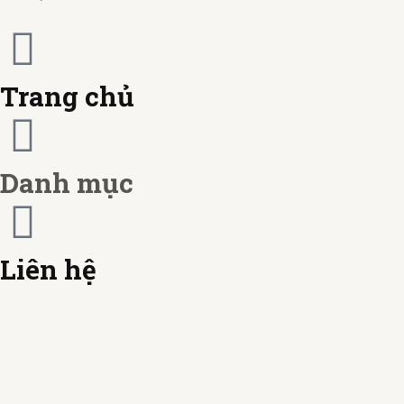
m
e
c
r
a
Trang chủ
c
r
a
d
Danh mục
r
d
Liên hệ