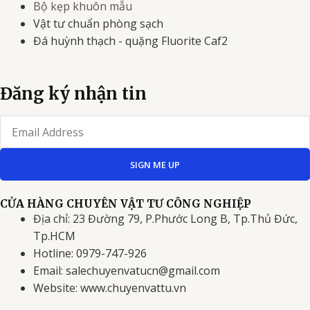
Bộ kẹp khuôn mẫu
Vật tư chuẩn phòng sạch
Đá huỳnh thạch - quặng Fluorite Caf2
Đăng ký nhận tin
Email
SIGN ME UP
CỬA HÀNG CHUYÊN VẬT TƯ CÔNG NGHIỆP
Địa chỉ: 23 Đường 79, P.Phước Long B, Tp.Thủ Đức,
Tp.HCM
Hotline: 0979-747-926
Email: salechuyenvatucn@gmail.com
Website: www.chuyenvattu.vn