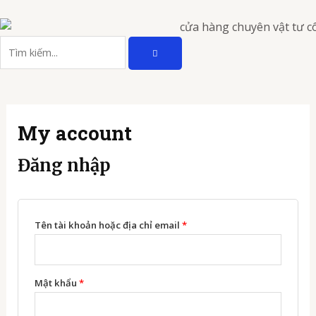
Nhảy
Bắt
Bắt
tới
buộc
buộc
TÌM
nội
Tìm
KIẾM
dung
kiếm
My account
Đăng nhập
Tên tài khoản hoặc địa chỉ email
*
Mật khẩu
*