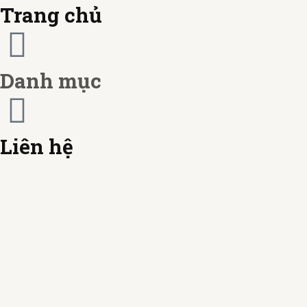
c
r
Trang chủ
a
d
r
Danh mục
d
Liên hệ