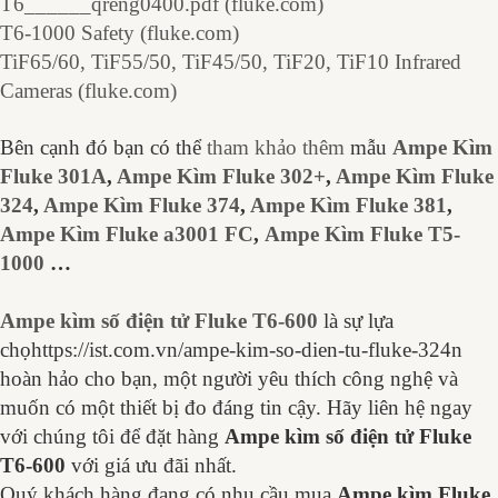
T6______qreng0400.pdf (fluke.com)
T6-1000 Safety (fluke.com)
TiF65/60, TiF55/50, TiF45/50, TiF20, TiF10 Infrared
Cameras (fluke.com)
Bên cạnh đó bạn có thể
tham khảo thêm
mẫu
Ampe Kìm
Fluke 301A
,
Ampe Kìm Fluke 302+
,
Ampe Kìm Fluke
324
,
Ampe Kìm Fluke 374
,
Ampe Kìm Fluke 381
,
Ampe Kìm Fluke a3001 FC
,
Ampe Kìm Fluke
T5-
1000
…
Ampe kìm số điện tử Fluke
T6-600
là sự lựa
chọhttps://ist.com.vn/ampe-kim-so-dien-tu-fluke-324n
hoàn hảo cho bạn, một người yêu thích công nghệ và
muốn có một thiết bị đo đáng tin cậy. Hãy liên hệ ngay
với chúng tôi để đặt hàng
Ampe kìm số điện tử Fluke
T6-600
với giá ưu đãi nhất.
Quý khách hàng đang có nhu cầu mua
Ampe kìm Fluke