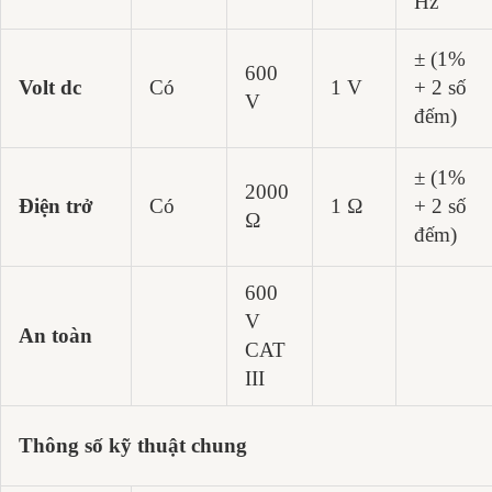
Hz
± (1%
600
Volt dc
Có
1 V
+ 2 số
V
đếm)
± (1%
2000
Điện trở
Có
1 Ω
+ 2 số
Ω
đếm)
600
V
An toàn
CAT
III
Thông số kỹ thuật chung