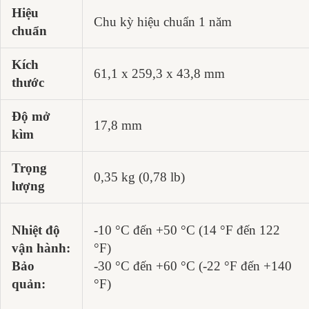
Hiệu
Chu kỳ hiệu chuẩn 1 năm
chuẩn
Kích
61,1 x 259,3 x 43,8 mm
thước
Độ mở
17,8 mm
kìm
Trọng
0,35 kg (0,78 lb)
lượng
Nhiệt độ
-10 °C đến +50 °C (14 °F đến 122
vận hành:
°F)
Bảo
-30 °C đến +60 °C (-22 °F đến +140
quản:
°F)