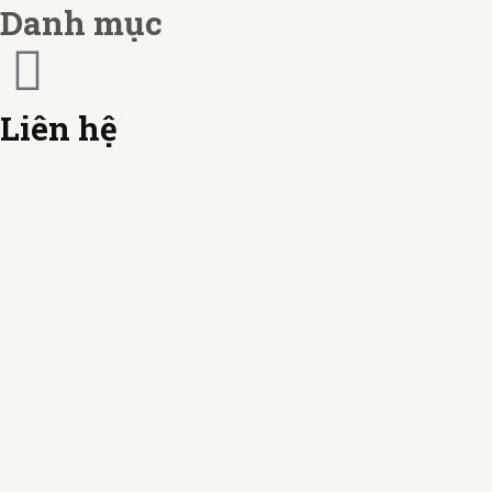
a
d
Danh mục
r
d
Liên hệ