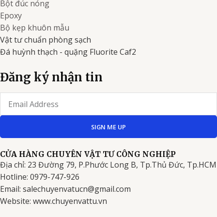
Bột đúc nóng
Epoxy
Bộ kẹp khuôn mẫu
Vật tư chuẩn phòng sạch
Đá huỳnh thạch - quặng Fluorite Caf2
Đăng ký nhận tin
Email
SIGN ME UP
CỬA HÀNG CHUYÊN VẬT TƯ CÔNG NGHIỆP
Địa chỉ: 23 Đường 79, P.Phước Long B, Tp.Thủ Đức, Tp.HCM
Hotline: 0979-747-926
Email: salechuyenvatucn@gmail.com
Website: www.chuyenvattu.vn