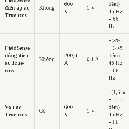
FieldSense
600
đếm)
điện áp ac
Không
1 V
V
45 Hz
True-rms
– 66
Hz
±(3%
FieldSense
+ 3 số
dòng điện
200,0
đếm)
Không
0,1 A
ac True-
A
45 Hz
rms
– 66
Hz
±(1,5%
+ 2 số
Volt ac
600
đếm)
Có
1 V
True-rms
V
45 Hz
– 66