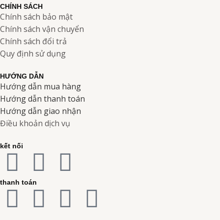
CHÍNH SÁCH
Chính sách bảo mật
Chính sách vận chuyển
Chính sách đổi trả
Quy định sử dụng
HƯỚNG DẪN
Hướng dẫn mua hàng
Hướng dẫn thanh toán
Hướng dẫn giao nhận
Điều khoản dịch vụ
kết nối
F
I
Y
a
n
o
thanh toán
C
C
C
C
c
s
u