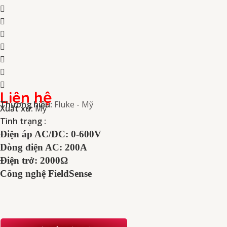
Liên hệ
Thương hiệu:
Fluke - Mỹ
Xuất xứ:
Mỹ
Tình trạng :
Điện áp AC/DC: 0-600V
Dòng điện AC: 200A
Điện trở: 2000Ω
Công nghệ FieldSense