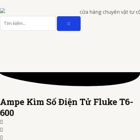
Nhảy
tới
TÌM
nội
Tìm
KIẾM
dung
kiếm
Ampe Kìm Số Điện Tử Fluke T6-
600