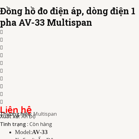
Đồng hồ đo điện áp, dòng điện 1
pha AV-33 Multispan
Liên hệ
Thương hiệu:
Multispan
Xuất xứ:
Ấn Độ
Tình trạng :
Còn hàng
Model:
AV-33