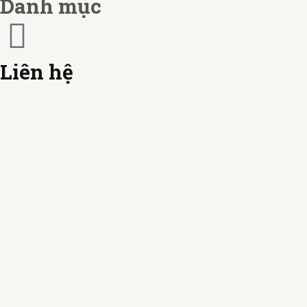
Danh mục
r
d
Liên hệ