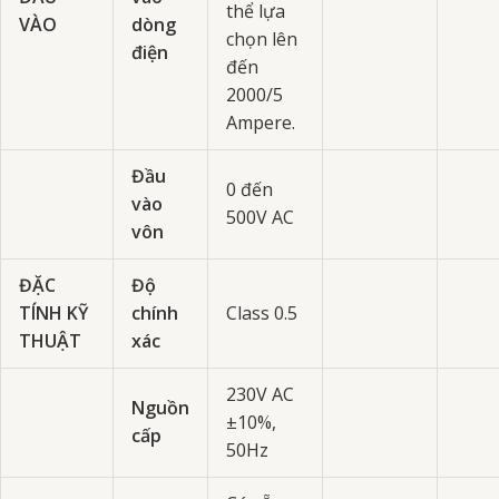
thể lựa
VÀO
dòng
chọn lên
điện
đến
2000/5
Ampere.
Đầu
0 đến
vào
500V AC
vôn
ĐẶC
Độ
TÍNH KỸ
chính
Class 0.5
THUẬT
xác
230V AC
Nguồn
±10%,
cấp
50Hz