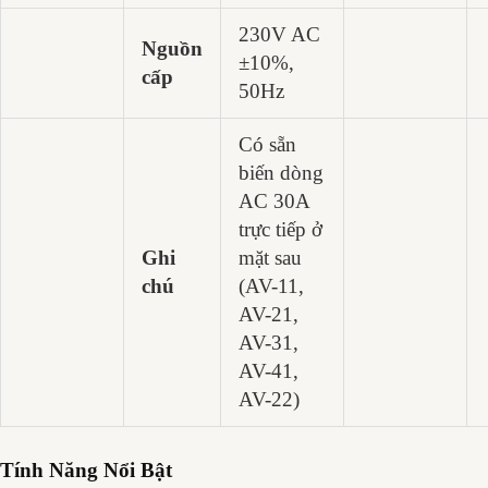
230V AC
Nguồn
±10%,
cấp
50Hz
Có sẵn
biến dòng
AC 30A
trực tiếp ở
Ghi
mặt sau
chú
(AV-11,
AV-21,
AV-31,
AV-41,
AV-22)
Tính Năng Nổi Bật