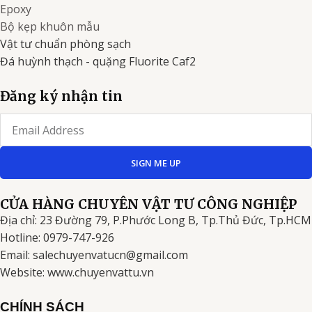
Epoxy
Bộ kẹp khuôn mẫu
Vật tư chuẩn phòng sạch
Đá huỳnh thạch - quặng Fluorite Caf2
Đăng ký nhận tin
Email
SIGN ME UP
CỬA HÀNG CHUYÊN VẬT TƯ CÔNG NGHIỆP
Địa chỉ: 23 Đường 79, P.Phước Long B, Tp.Thủ Đức, Tp.HCM
Hotline: 0979-747-926
Email: salechuyenvatucn@gmail.com
Website: www.chuyenvattu.vn
CHÍNH SÁCH