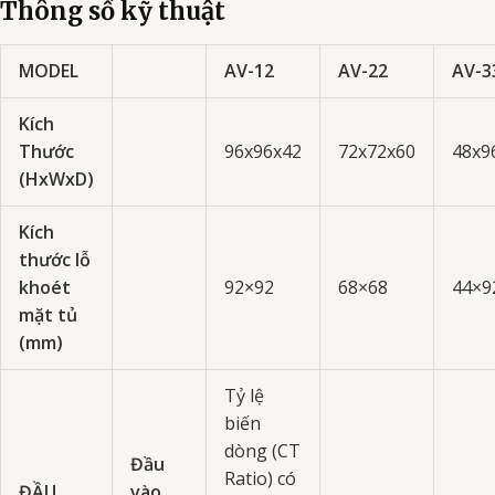
Thông số kỹ thuật
MODEL
AV-12
AV-22
AV-3
Kích
Thước
96x96x42
72x72x60
48x9
(HxWxD)
Kích
thước lỗ
khoét
92×92
68×68
44×9
mặt tủ
(mm)
Tỷ lệ
biến
dòng (CT
Đầu
Ratio) có
ĐẦU
vào