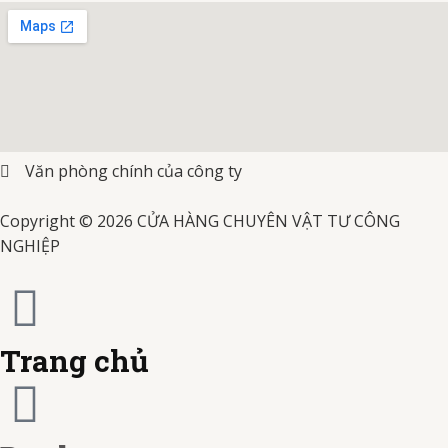
e
t
t
-
-
-
e
b
a
u
v
m
j
d
o
g
b
i
a
c
i
o
r
e
s
Văn phòng chính của công ty
s
b
t
k
a
Copyright © 2026 CỬA HÀNG CHUYÊN VẬT TƯ CÔNG
a
t
-
NGHIỆP
m
e
c
r
a
Trang chủ
c
r
a
d