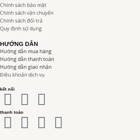
Chính sách bảo mật
Chính sách vận chuyển
Chính sách đổi trả
Quy định sử dụng
HƯỚNG DẪN
Hướng dẫn mua hàng
Hướng dẫn thanh toán
Hướng dẫn giao nhận
Điều khoản dịch vụ
kết nối
F
I
Y
a
n
o
thanh toán
C
C
C
C
c
s
u
c
c
c
r