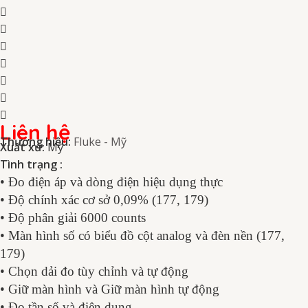
Liên hệ
Thương hiệu:
Fluke - Mỹ
Xuất xứ:
Mỹ
Tình trạng :
• Đo điện áp và dòng điện hiệu dụng thực
• Độ chính xác cơ sở 0,09% (177, 179)
• Độ phân giải 6000 counts
• Màn hình số có biểu đồ cột analog và đèn nền (177,
179)
• Chọn dải đo tùy chỉnh và tự động
• Giữ màn hình và Giữ màn hình tự động
• Đo tần số và điện dung