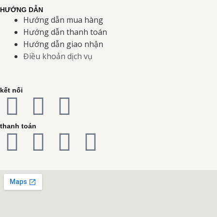
HƯỚNG DẪN
Hướng dẫn mua hàng
Hướng dẫn thanh toán
Hướng dẫn giao nhận
Điều khoản dịch vụ
kết nối
F
I
Y
a
n
o
thanh toán
C
C
C
C
c
s
u
c
c
c
r
e
t
t
-
-
-
e
b
a
u
v
m
j
d