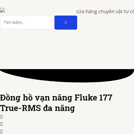
Nhảy
tới
TÌM
nội
Tìm
KIẾM
dung
kiếm
Đồng hồ vạn năng Fluke 177
True-RMS đa năng