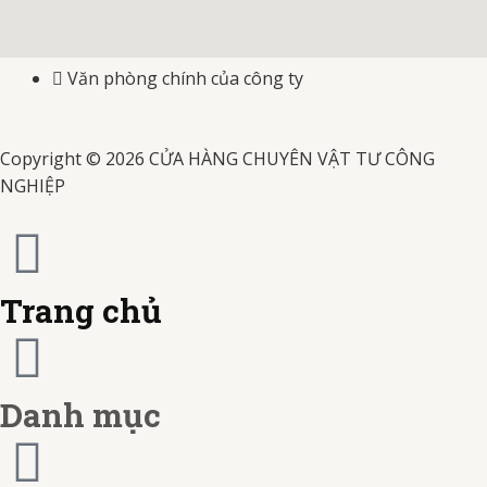
o
g
b
i
a
c
i
o
r
e
s
Văn phòng chính của công ty
s
b
t
k
a
a
t
-
Copyright © 2026 CỬA HÀNG CHUYÊN VẬT TƯ CÔNG
m
NGHIỆP
e
c
r
a
c
r
Trang chủ
a
d
r
Danh mục
d