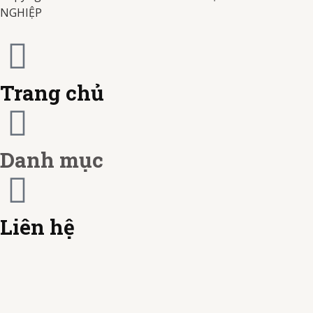
a
t
-
NGHIỆP
m
e
c
r
a
Trang chủ
c
r
a
d
Danh mục
r
d
Liên hệ