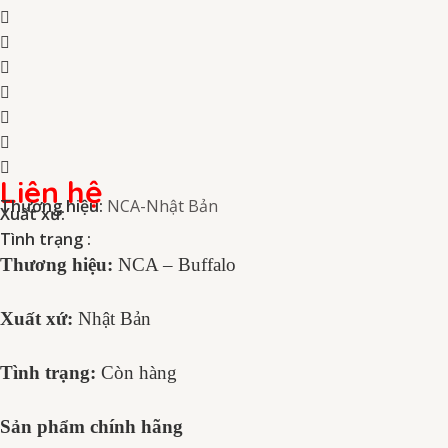
Liên hệ
Thương hiệu:
NCA-Nhật Bản
Xuất xứ:
Tình trạng :
Thương hiệu:
NCA – Buffalo
Xuất xứ:
Nhật Bản
Tình trạng:
Còn hàng
Sản phẩm chính hãng