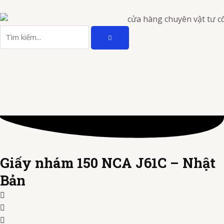
Nhảy
tới
TÌM
nội
Tìm
KIẾM
dung
kiếm
Giấy nhám 150 NCA J61C – Nhật
Bản