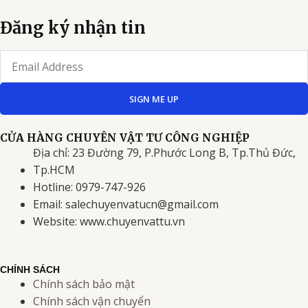
Đăng ký nhận tin
Email
SIGN ME UP
CỬA HÀNG CHUYÊN VẬT TƯ CÔNG NGHIỆP
Địa chỉ: 23 Đường 79, P.Phước Long B, Tp.Thủ Đức,
Tp.HCM
Hotline: 0979-747-926
Email: salechuyenvatucn@gmail.com
Website: www.chuyenvattu.vn
CHÍNH SÁCH
Chính sách bảo mật
Chính sách vận chuyển