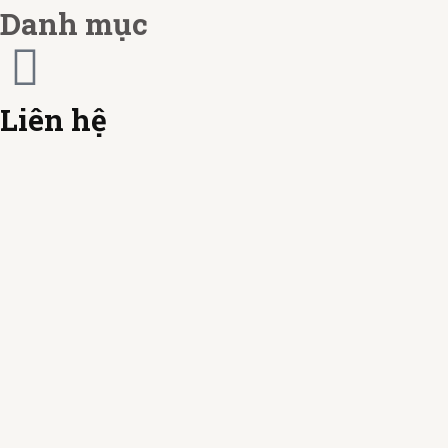
r
Danh mục
d
Liên hệ