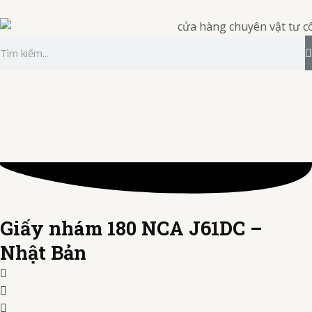
Nhảy
tới
nội
Tìm
dung
kiếm
Giấy nhám 180 NCA J61DC –
Nhật Bản