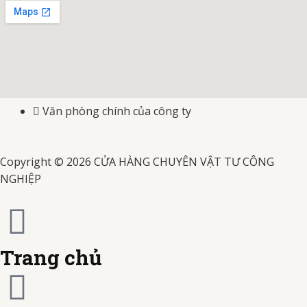
e
t
t
-
-
-
e
b
a
u
v
m
j
d
o
g
b
i
a
c
i
o
r
e
s
Văn phòng chính của công ty
s
b
t
k
a
a
t
-
Copyright © 2026 CỬA HÀNG CHUYÊN VẬT TƯ CÔNG
m
NGHIỆP
e
c
r
a
c
r
Trang chủ
a
d