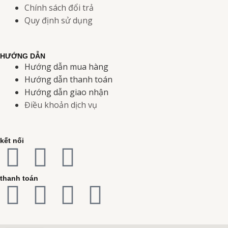
Chính sách đổi trả
Quy định sử dụng
HƯỚNG DẪN
Hướng dẫn mua hàng
Hướng dẫn thanh toán
Hướng dẫn giao nhận
Điều khoản dịch vụ
kết nối
F
I
Y
a
n
o
thanh toán
C
C
C
C
c
s
u
c
c
c
r