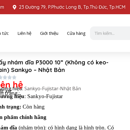
om
23 Đường 79, P.Phước Long B, Tp.Thủ Đức, Tp.HCM
Tìm
n tức
Liên hệ
Giới thiệu
Cửa hàng
kiếm
ấy nhám dĩa P3000 10” (Không có keo-
ain) Sankyo – Nhật Bản
iên hệ
ương hiệu:
Sankyo-Fujistar-Nhật Bản
ất xứ:
h trạng :
ương hiệu
: Sankyo-Fujistar
nh trạng:
Còn hàng
n phẩm chính hãng
ám dĩa
(nhám tròn):
có hình dạng là hình tròn. Có