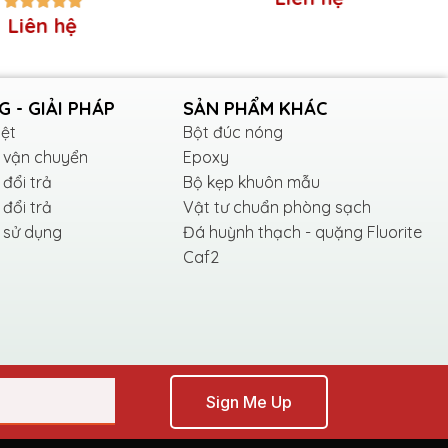
Liên hệ
 - GIẢI PHÁP
SẢN PHẨM KHÁC
ích thước Nhám tròn phổ biến bao gồm:
iệt
Bột đúc nóng
 vận chuyển
Epoxy
 đổi trả
Bộ kẹp khuôn mẫu
 đổi trả
Vật tư chuẩn phòng sạch
 sử dụng
Đá huỳnh thạch - quặng Fluorite
7 inch (175 mm), 14 inch (350 mm), 16
Caf2
g được s
ử dụng cho các công việc nhỏ
,
ợc sử dụng cho các
công việc lớn
, chẳng
Sign Me Up