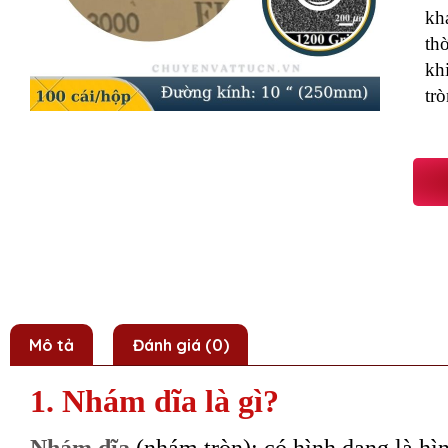
kh
thờ
kh
tr
Mô tả
Đánh giá (0)
1. Nhám dĩa là gì?
Nhám dĩa
(nhám tròn):
có hình dạng là hìn