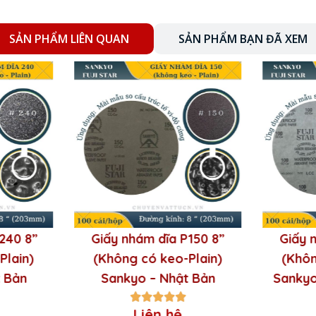
SẢN PHẨM LIÊN QUAN
SẢN PHẨM BẠN ĐÃ XEM
hường là giấy hoặc vải, được phủ một lớp hạt 
it crom
,
silicon carbide
, hoặc
garnet
.
240 8”
Giấy nhám dĩa P150 8”
Giấy 
Plain)
(Không có keo-Plain)
(Khôn
t Bản
Sankyo – Nhật Bản
Sankyo
Liên hệ