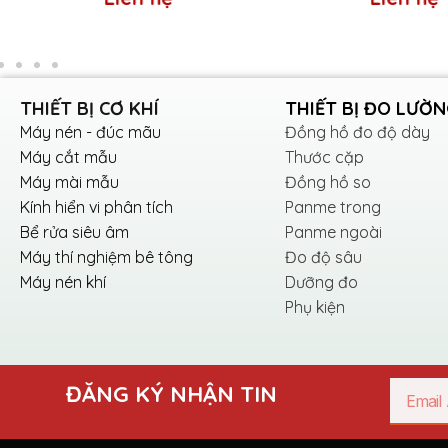
Hạt silic carbide
3. Kích thước
THIẾT BỊ CƠ KHÍ
THIẾT BỊ ĐO LƯỜ
Kích thước Nhám tròn thường được đo bằn
Máy nén - đúc mãu
Đồng hồ đo độ dày
8 inch (200 mm)
Máy cắt mẫu
Thước cặp
10 inch (250 mm)
Máy mài mẫu
Đồng hồ so
12 inch (300 mm)
Kính hiển vi phân tích
Panme trong
Bể rửa siêu âm
Panme ngoài
Ngoài ra, còn có một số kích thước Nhám t
Máy thí nghiệm bê tông
Đo độ sâu
Máy nén khí
Dưỡng đo
inch (400 mm), v.v.
Phụ kiện
Kích thước Nhám tròn phù hợp với từng cô
chẳng hạn
như đánh bóng đồ trang sức h
hạn như
chà nhám bề mặt gỗ hoặc kim lo
Email
ĐĂNG KÝ NHẬN TIN
4. Ứng dụng