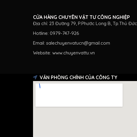
Thị trường ghi nhận hiện nay, giấy nhám đ
nghề, lĩnh vực khác nhau. Cụ thể:
CỬA HÀNG CHUYÊN VẬT TƯ CÔNG NGHIỆP
Địa chỉ: 23 Đường 79, P.Phước Long B, Tp.Thủ Đứ
Ngành chế biến gỗ, gỗ thủ công mỹ nghệ 
Hotline: 0979-747-926
sản phẩm, từ đó tạo điều kiện cho lớp sơn
giá trị thẩm mỹ lẫn độ bền.
Email: salechuyenvatucn@gmail.com
Website: www.chuyenvattu.vn
VĂN PHÒNG CHÍNH CỦA CÔNG TY
Chà nhám gỗ