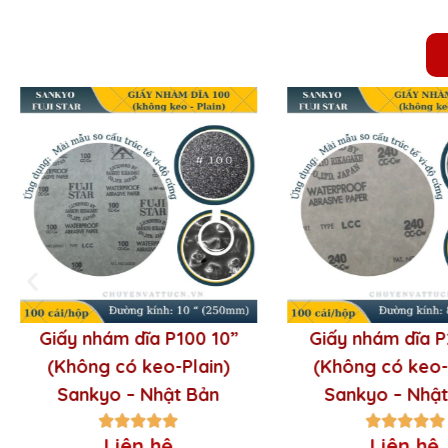
Giấy nhám tròn Sankyo-Fujistar –
Nhật Bản
2. Cấu tạo
Nhám tròn bao gồm một lớp vật liệu nền, t
vật liệu khác nhau, bao gồm
oxit nhôm
,
ox
Giấy nhám dĩa P100 10”
Giấy nhám dĩa P
(Không có keo-Plain)
(Không có keo-
Sankyo – Nhật Bản
Sankyo – Nhậ
Liên hệ
Liên hệ