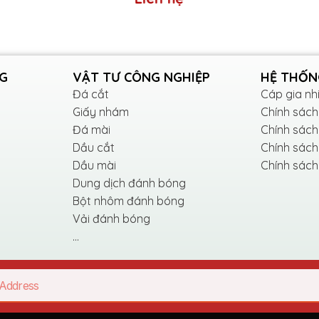
NG
VẬT TƯ CÔNG NGHIỆP
HỆ THỐNG
g đường kính, đơn vị là inch hoặc mm. Các k
Đá cắt
Cáp gia nh
Giấy nhám
Chính sách
Đá mài
Chính sách
Dầu cắt
Chính sách
Dầu mài
Chính sách
ròn đặc biệt, chẳng hạn như 1 inch (25 mm), 
Dung dịch đánh bóng
Bột nhôm đánh bóng
Vải đánh bóng
ng việc cụ thể. Ví dụ, Nhám tròn
2 inch
thườn
...
oặc đồ gia dụng
. Nhám tròn
10 inch
thường đư
ại.