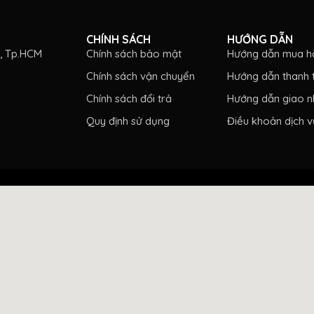
ĩa là một trong những loại giấy nhám được ứn
CHÍNH SÁCH
HƯỚNG DẪN
c, Tp.HCM
Chính sách bảo mật
Hướng dẫn mua h
– nội thất:
để chà phá cho các bề mặt, hoặc đ
Chính sách vận chuyển
Hướng dẫn thanh 
 lót hoặc sơn hoàn thiện bám chắc hơn vào bề 
Chính sách đổi trả
Hướng dẫn giao n
Quy định sử dụng
Điều khoản dịch v