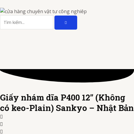
Nhảy
tới
TÌM
nội
Tìm
KIẾM
dung
kiếm
Giấy nhám dĩa P400 12” (Không
có keo-Plain) Sankyo – Nhật Bản