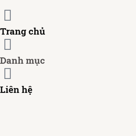
m
e
c
r
a
Trang chủ
c
r
a
d
Danh mục
r
d
Liên hệ