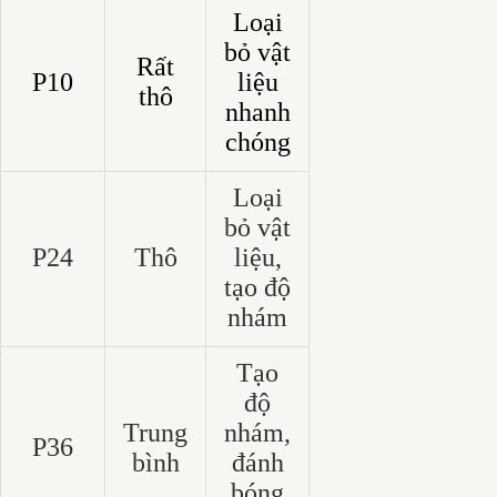
Loại
bỏ vật
Rất
P10
liệu
thô
nhanh
chóng
Loại
bỏ vật
P24
Thô
liệu,
tạo độ
nhám
Tạo
độ
Trung
nhám,
P36
bình
đánh
bóng