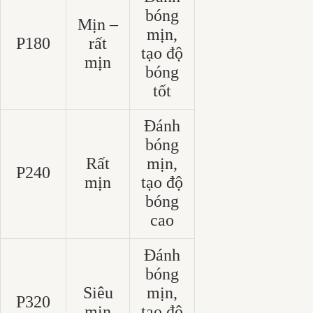
bóng
Mịn –
mịn,
P180
rất
tạo độ
mịn
bóng
tốt
Đánh
bóng
Rất
mịn,
P240
mịn
tạo độ
bóng
cao
Đánh
bóng
Siêu
mịn,
P320
mịn
tạo độ