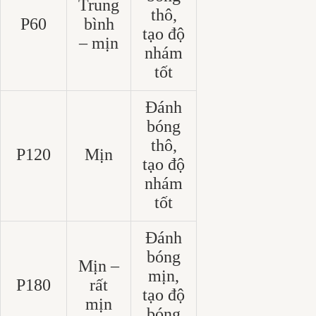
Trung
thô,
P60
bình
tạo độ
– mịn
nhám
tốt
Đánh
bóng
thô,
P120
Mịn
tạo độ
nhám
tốt
Đánh
bóng
Mịn –
mịn,
P180
rất
tạo độ
mịn
bóng