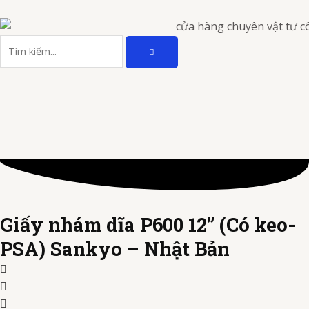
Nhảy
tới
TÌM
nội
Tìm
KIẾM
dung
kiếm
Giấy nhám dĩa P600 12” (Có keo-
PSA) Sankyo – Nhật Bản