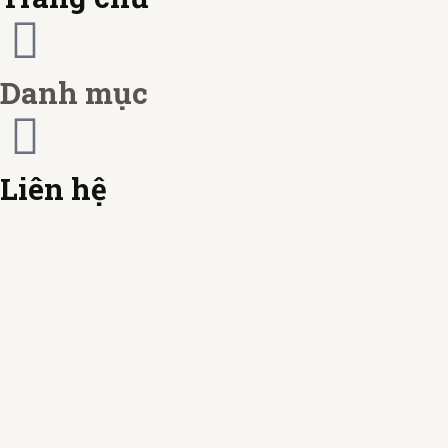
c
r
a
d
Danh mục
r
d
Liên hệ