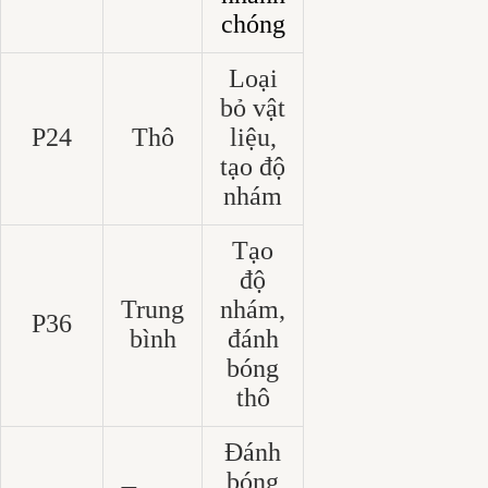
chóng
Loại
bỏ vật
P24
Thô
liệu,
tạo độ
nhám
Tạo
độ
Trung
nhám,
P36
bình
đánh
bóng
thô
Đánh
bóng