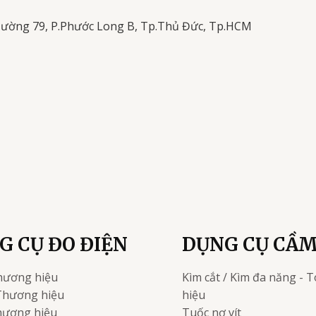
Đường 79, P.Phước Long B, Tp.Thủ Đức, Tp.HCM
G CỤ ĐO ĐIỆN
DỤNG CỤ CẦM
hương hiệu
Kìm cắt / Kìm đa năng - T
Thương hiệu
hiệu
ương hiệu
Tuốc nơ vít