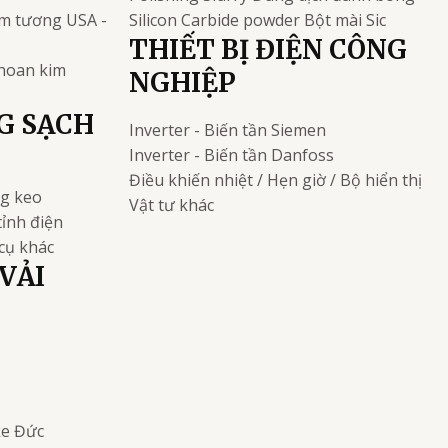
kim tương
USA -
Silicon Carbide powder
Bột mài Sic
THIẾT BỊ ĐIỆN CÔNG
khoan kim
NGHIỆP
G SẠCH
Inverter - Biến tần
Siemen
Inverter - Biến tần
Danfoss
Điều khiến nhiệt / Hẹn giờ / Bộ hiển thị
ng keo
Vật tư khác
tỉnh điện
cụ khác
VẢI
ke
Đức