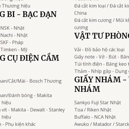
u
Thương hiệu
Đá cắt kim loại / Đá cắt 
 BI - BẠC ĐẠN
China
Đá cắt kim cương / Mũi 
cương
NSK - Nhật
VẬT TƯ PHÒN
Nachi - Nhật
i
SKF - Pháp
Timken - Mỹ
Vải - Đồ bảo hộ các loại
G CỤ ĐIỆN CẦM
Giấy note - Vở - Bút - Bă
Túi tỉnh điện - Băng keo 
Thảm - Nhíp gắp - Dụng 
GIẤY NHÁM - 
an/Cắt/Mài - Bosch
Thương
NHÁM
an/Đánh bóng - Makita
 hiệu
Sankyo Fuji Star
Nhật
vít - Makita - Dewalt - Stanley
Toa / Riken
Nhật
 hiệu
Buffalo - NCA
Nhật
 - Phụ kiện khác
Awuko / Matador / Starc