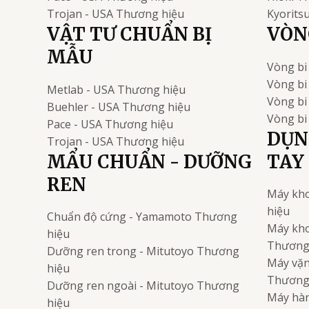
Trojan - USA
Thương hiệu
Kyorits
VẬT TƯ CHUẨN BỊ
VÒNG
MẪU
Vòng bi
Vòng bi
Metlab - USA
Thương hiệu
Vòng b
Buehler - USA
Thương hiệu
Vòng bi
Pace - USA
Thương hiệu
DỤN
Trojan - USA
Thương hiệu
MẨU CHUẨN - DƯỠNG
TAY
REN
Máy kho
hiệu
Chuẩn độ cứng - Yamamoto
Thương
Máy kho
hiệu
Thương
Dưỡng ren trong - Mitutoyo
Thương
Máy vặn 
hiệu
Thương
Dưỡng ren ngoài - Mitutoyo
Thương
Máy hàn
hiệu