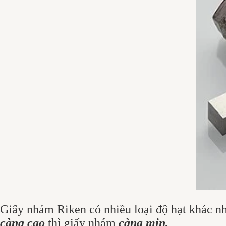
Giấy nhám Riken có nhiều loại độ hạt khác n
càng cao
thì giấy nhám
càng mịn.