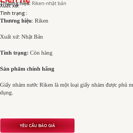
Thương hiệu:
Riken-nhật bản
Xuất xứ:
Tình trạng :
Thương hiệu
: Riken
Xuất xứ: Nhật Bản
Tình trạng:
Còn hàng
Sản phẩm chính hãng
Giấy nhám nước Riken là một loại giấy nhám được phủ mộ
dụng.
YÊU CẦU BÁO GIÁ