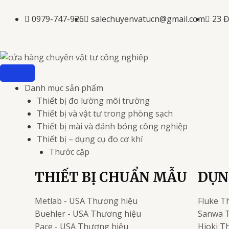
Nhảy
tới
0979-747-926
salechuyenvatucn@gmail.com
23 
nội
dung
Danh mục sản phẩm
Thiết bị đo lường môi trường
Thiết bị và vật tư trong phòng sạch
Thiết bị mài và đánh bóng công nghiệp
Thiết bị – dụng cụ đo cơ khí
Thước cặp
THIẾT BỊ CHUẨN MẪU
DỤN
Metlab - USA
Thương hiệu
Fluke
T
Buehler - USA
Thương hiệu
Sanwa
Pace - USA
Thương hiệu
Hioki
Th