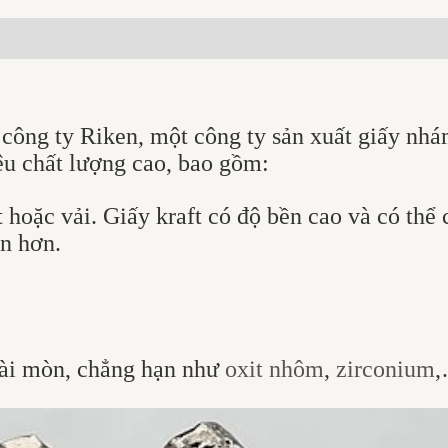
công ty Riken, một công ty sản xuất giấy nhá
ệu chất lượng cao, bao gồm:
t hoặc vải. Giấy kraft có độ bền cao và có th
n hơn.
mài mòn, chẳng hạn như
oxit nhôm
,
zirconium