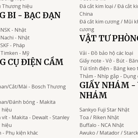
u
Thương hiệu
Đá cắt kim loại / Đá cắt 
 BI - BẠC ĐẠN
China
Đá cắt kim cương / Mũi 
cương
NSK - Nhật
VẬT TƯ PHÒN
Nachi - Nhật
i
SKF - Pháp
Timken - Mỹ
Vải - Đồ bảo hộ các loại
G CỤ ĐIỆN CẦM
Giấy note - Vở - Bút - Bă
Túi tỉnh điện - Băng keo 
Thảm - Nhíp gắp - Dụng 
GIẤY NHÁM - 
an/Cắt/Mài - Bosch
Thương
NHÁM
an/Đánh bóng - Makita
 hiệu
Sankyo Fuji Star
Nhật
vít - Makita - Dewalt - Stanley
Toa / Riken
Nhật
 hiệu
Buffalo - NCA
Nhật
 - Phụ kiện khác
Awuko / Matador / Starc