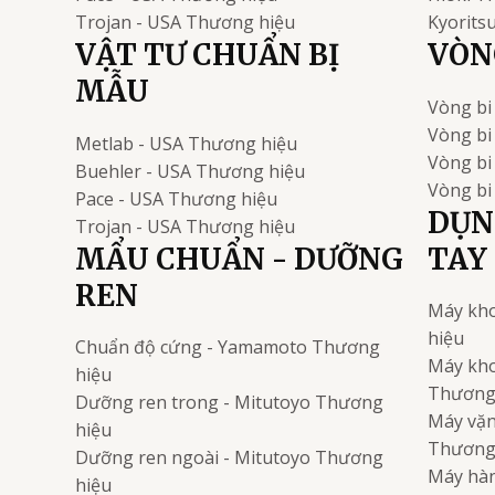
Trojan - USA
Thương hiệu
Kyorits
VẬT TƯ CHUẨN BỊ
VÒNG
MẪU
Vòng bi
Vòng bi
Metlab - USA
Thương hiệu
Vòng b
Buehler - USA
Thương hiệu
Vòng bi
Pace - USA
Thương hiệu
DỤN
Trojan - USA
Thương hiệu
MẨU CHUẨN - DƯỠNG
TAY
REN
Máy kho
hiệu
Chuẩn độ cứng - Yamamoto
Thương
Máy kho
hiệu
Thương
Dưỡng ren trong - Mitutoyo
Thương
Máy vặn 
hiệu
Thương
Dưỡng ren ngoài - Mitutoyo
Thương
Máy hàn
hiệu