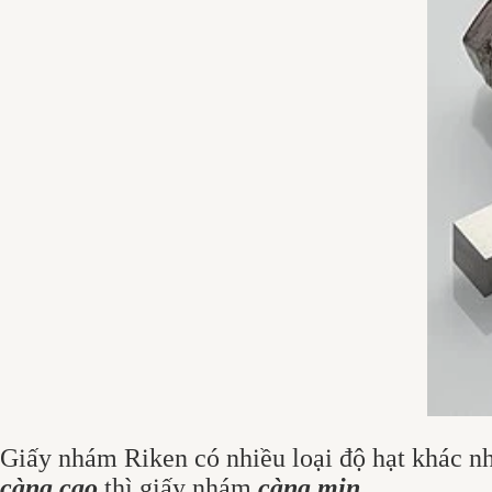
Giấy nhám Riken có nhiều loại độ hạt khác n
càng cao
thì giấy nhám
càng mịn.