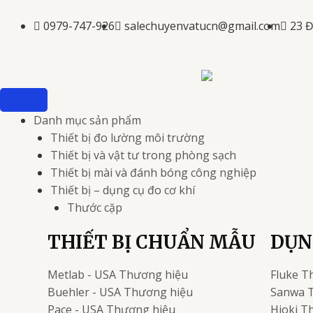
Nhảy
tới
0979-747-926
salechuyenvatucn@gmail.com
23 
nội
dung
Danh mục sản phẩm
Thiết bị đo lường môi trường
Thiết bị và vật tư trong phòng sạch
Thiết bị mài và đánh bóng công nghiệp
Thiết bị – dụng cụ đo cơ khí
Thước cặp
THIẾT BỊ CHUẨN MẪU
DỤN
Metlab - USA
Thương hiệu
Fluke
T
Buehler - USA
Thương hiệu
Sanwa
Pace - USA
Thương hiệu
Hioki
Th