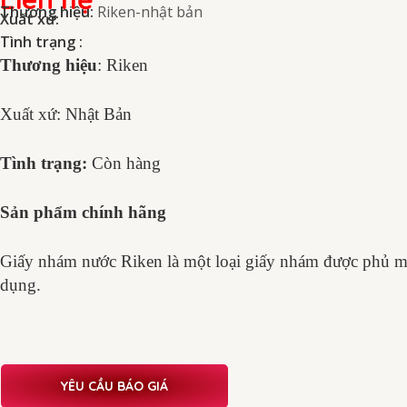
Thương hiệu:
Riken-nhật bản
Xuất xứ:
Tình trạng :
Thương hiệu
: Riken
Xuất xứ: Nhật Bản
Tình trạng:
Còn hàng
Sản phẩm chính hãng
Giấy nhám nước Riken là một loại giấy nhám được phủ mộ
dụng.
YÊU CẦU BÁO GIÁ