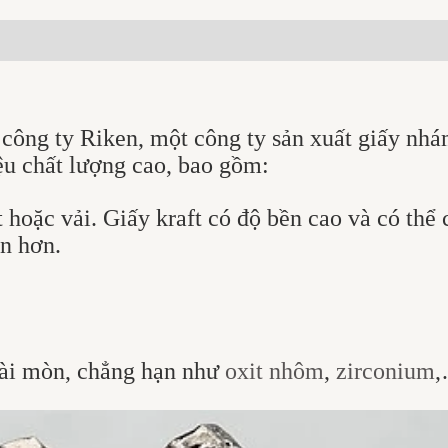
công ty Riken, một công ty sản xuất giấy nhá
ệu chất lượng cao, bao gồm:
t hoặc vải. Giấy kraft có độ bền cao và có th
n hơn.
mài mòn, chẳng hạn như
oxit nhôm
,
zirconium