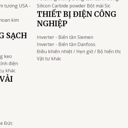
kim tương
USA -
Silicon Carbide powder
Bột mài Sic
THIẾT BỊ ĐIỆN CÔNG
khoan kim
NGHIỆP
G SẠCH
Inverter - Biến tần
Siemen
Inverter - Biến tần
Danfoss
Điều khiến nhiệt / Hẹn giờ / Bộ hiển thị
ng keo
Vật tư khác
tỉnh điện
cụ khác
VẢI
ke
Đức