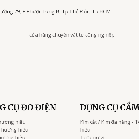
Đường 79, P.Phước Long B, Tp.Thủ Đức, Tp.HCM
G CỤ ĐO ĐIỆN
DỤNG CỤ CẦM
hương hiệu
Kìm cắt / Kìm đa năng - T
Thương hiệu
hiệu
ương hiệu
Tuốc nơ vít