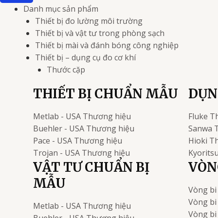
Danh mục sản phẩm
Thiết bị đo lường môi trường
Thiết bị và vật tư trong phòng sạch
Thiết bị mài và đánh bóng công nghiệp
Thiết bị – dụng cụ đo cơ khí
Thước cặp
THIẾT BỊ CHUẨN MẪU
DỤN
Metlab - USA
Thương hiệu
Fluke
T
Buehler - USA
Thương hiệu
Sanwa
Pace - USA
Thương hiệu
Hioki
Th
Trojan - USA
Thương hiệu
Kyorits
VẬT TƯ CHUẨN BỊ
VÒNG
MẪU
Vòng bi
Vòng bi
Metlab - USA
Thương hiệu
Vòng b