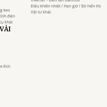
Inverter - Biến tần
Danfoss
Điều khiến nhiệt / Hẹn giờ / Bộ hiển thị
ng keo
Vật tư khác
tỉnh điện
cụ khác
VẢI
ke
Đức