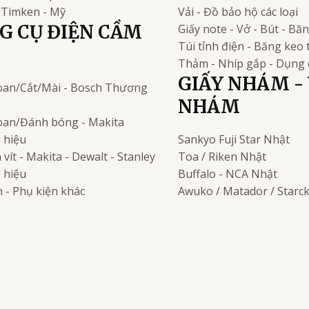
Timken - Mỹ
Vải - Đồ bảo hộ các loại
G CỤ ĐIỆN CẦM
Giấy note - Vở - Bút - Bă
Túi tỉnh điện - Băng keo 
Thảm - Nhíp gắp - Dụng 
GIẤY NHÁM - 
an/Cắt/Mài - Bosch
Thương
NHÁM
an/Đánh bóng - Makita
 hiệu
Sankyo Fuji Star
Nhật
vít - Makita - Dewalt - Stanley
Toa / Riken
Nhật
 hiệu
Buffalo - NCA
Nhật
 - Phụ kiện khác
Awuko / Matador / Starc