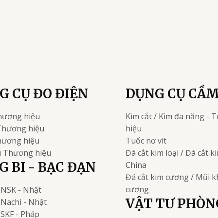
G CỤ ĐO ĐIỆN
DỤNG CỤ CẦM
hương hiệu
Kìm cắt / Kìm đa năng - T
Thương hiệu
hiệu
ương hiệu
Tuốc nơ vít
u
Thương hiệu
Đá cắt kim loại / Đá cắt 
 BI - BẠC ĐẠN
China
Đá cắt kim cương / Mũi 
cương
NSK - Nhật
VẬT TƯ PHÒN
Nachi - Nhật
i
SKF - Pháp