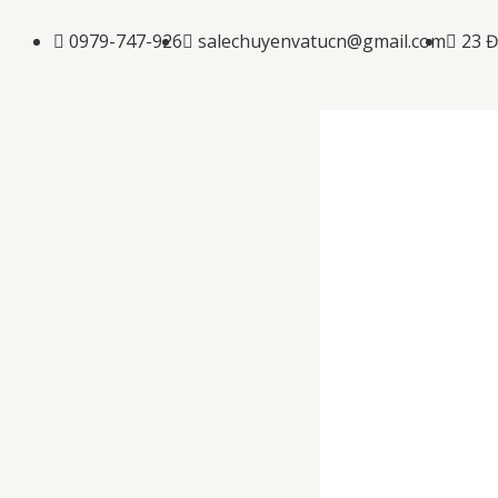
Nhảy
tới
0979-747-926
salechuyenvatucn@gmail.com
23 
nội
dung