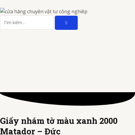
Nhảy
tới
TÌM
nội
Tìm
KIẾM
dung
kiếm
Giấy nhám tờ màu xanh 2000
Matador – Đức