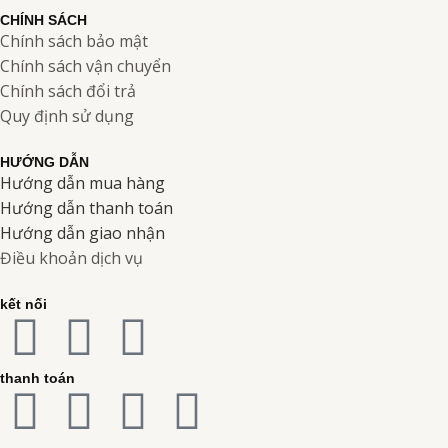
CHÍNH SÁCH
Chính sách bảo mật
Chính sách vận chuyển
Chính sách đổi trả
Quy định sử dụng
HƯỚNG DẪN
Hướng dẫn mua hàng
Hướng dẫn thanh toán
Hướng dẫn giao nhận
Điều khoản dịch vụ
kết nối
F
I
Y
a
n
o
thanh toán
C
C
C
C
c
s
u