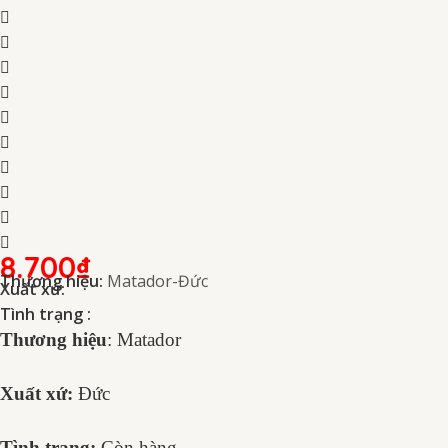
8.700
₫
Thương hiệu:
Matador-Đức
Xuất xứ:
Tình trạng :
Thương hiệu
: Matador
Xuất xứ:
Đức
Tình trạng:
Còn hàng