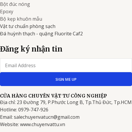
Bột đúc nóng
Epoxy
Bộ kẹp khuôn mẫu
Vật tư chuẩn phòng sạch
Đá huỳnh thạch - quặng Fluorite Caf2
Đăng ký nhận tin
Email
SIGN ME UP
CỬA HÀNG CHUYÊN VẬT TƯ CÔNG NGHIỆP
Địa chỉ: 23 Đường 79, P.Phước Long B, Tp.Thủ Đức, Tp.HCM
Hotline: 0979-747-926
Email: salechuyenvatucn@gmail.com
Website: www.chuyenvattu.vn