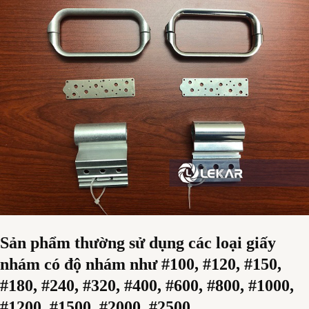
Sản phẩm thường sử dụng các loại giấy
nhám có độ nhám như #100, #120, #150,
#180, #240, #320, #400, #600, #800, #1000,
#1200, #1500, #2000, #2500..