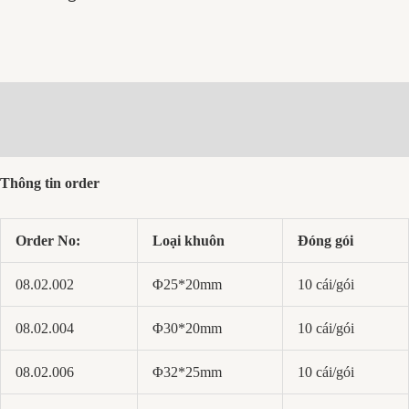
Mô tả
Đánh giá (0)
Thông tin order
Order No:
Loại khuôn
Đóng gói
08.02.002
Φ25*20mm
10 cái/gói
08.02.004
Φ30*20mm
10 cái/gói
08.02.006
Φ32*25mm
10 cái/gói