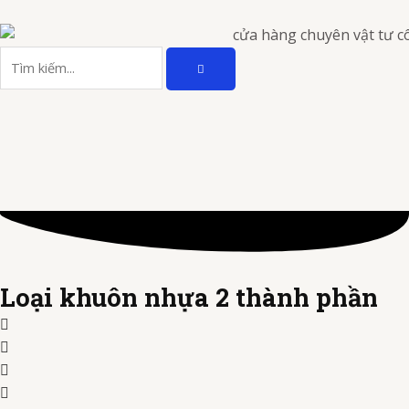
Nhảy
tới
TÌM
nội
Tìm
KIẾM
dung
kiếm
Loại khuôn nhựa 2 thành phần