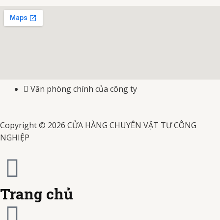
c
c
c
r
e
t
t
-
-
-
e
b
a
u
v
m
j
d
o
g
b
i
a
c
i
o
r
e
s
Văn phòng chính của công ty
s
b
t
k
a
a
t
-
Copyright © 2026 CỬA HÀNG CHUYÊN VẬT TƯ CÔNG
m
NGHIỆP
e
c
r
a
c
r
Trang chủ