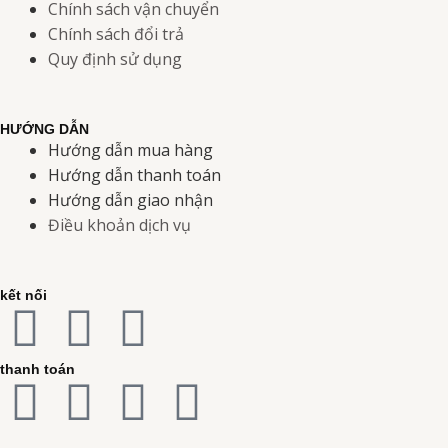
Chính sách vận chuyển
Chính sách đổi trả
Quy định sử dụng
HƯỚNG DẪN
Hướng dẫn mua hàng
Hướng dẫn thanh toán
Hướng dẫn giao nhận
Điều khoản dịch vụ
kết nối
F
I
Y
a
n
o
thanh toán
C
C
C
C
c
s
u