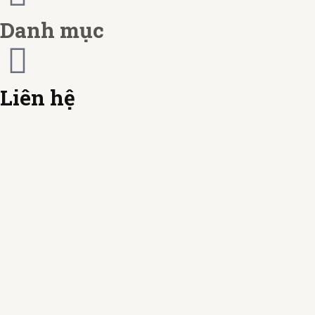
a
d
r
Danh mục
d
Liên hệ