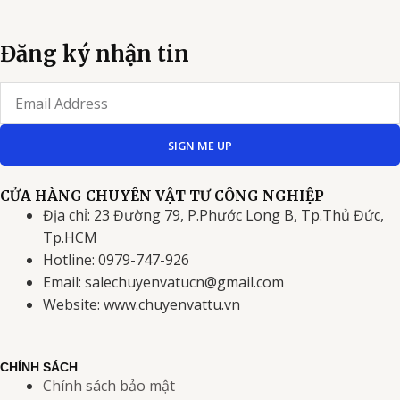
Đăng ký nhận tin
Email
SIGN ME UP
CỬA HÀNG CHUYÊN VẬT TƯ CÔNG NGHIỆP
Địa chỉ: 23 Đường 79, P.Phước Long B, Tp.Thủ Đức,
Tp.HCM
Hotline: 0979-747-926
Email: salechuyenvatucn@gmail.com
Website: www.chuyenvattu.vn
CHÍNH SÁCH
Chính sách bảo mật