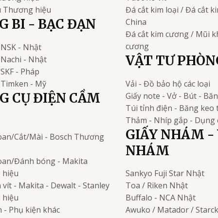
u
Thương hiệu
Đá cắt kim loại / Đá cắt 
 BI - BẠC ĐẠN
China
Đá cắt kim cương / Mũi 
cương
NSK - Nhật
VẬT TƯ PHÒN
Nachi - Nhật
i
SKF - Pháp
Timken - Mỹ
Vải - Đồ bảo hộ các loại
G CỤ ĐIỆN CẦM
Giấy note - Vở - Bút - Bă
Túi tỉnh điện - Băng keo 
Thảm - Nhíp gắp - Dụng 
GIẤY NHÁM - 
an/Cắt/Mài - Bosch
Thương
NHÁM
an/Đánh bóng - Makita
 hiệu
Sankyo Fuji Star
Nhật
vít - Makita - Dewalt - Stanley
Toa / Riken
Nhật
 hiệu
Buffalo - NCA
Nhật
 - Phụ kiện khác
Awuko / Matador / Starc