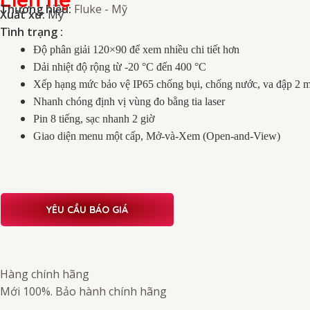
Thương hiệu:
Fluke - Mỹ
Xuất xứ:
Mỹ
Tình trạng :
Độ phân giải 120×90 để xem nhiều chi tiết hơn
Dải nhiệt độ rộng từ -20 °C đến 400 °C
Xếp hạng mức bảo vệ IP65 chống bụi, chống nước, va đập 2 m
Nhanh chóng định vị vùng đo bằng tia laser
Pin 8 tiếng, sạc nhanh 2 giờ
Giao diện menu một cấp, Mở-và-Xem (Open-and-View)
YÊU CẦU BÁO GIÁ
Hàng chính hãng
Mới 100%. Bảo hành chính hãng