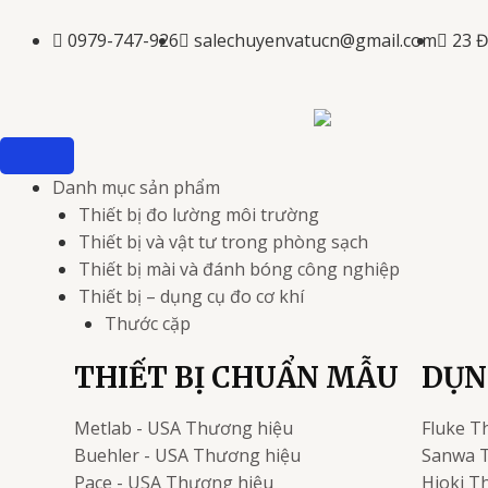
Nhảy
tới
0979-747-926
salechuyenvatucn@gmail.com
23 
nội
dung
Danh mục sản phẩm
Thiết bị đo lường môi trường
Thiết bị và vật tư trong phòng sạch
Thiết bị mài và đánh bóng công nghiệp
Thiết bị – dụng cụ đo cơ khí
Thước cặp
THIẾT BỊ CHUẨN MẪU
DỤN
Metlab - USA
Thương hiệu
Fluke
T
Buehler - USA
Thương hiệu
Sanwa
Pace - USA
Thương hiệu
Hioki
Th