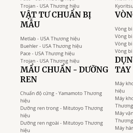
Trojan - USA
Thương hiệu
Kyorits
VẬT TƯ CHUẨN BỊ
VÒNG
MẪU
Vòng bi
Vòng bi
Metlab - USA
Thương hiệu
Vòng b
Buehler - USA
Thương hiệu
Vòng bi
Pace - USA
Thương hiệu
DỤN
Trojan - USA
Thương hiệu
MẨU CHUẨN - DƯỠNG
TAY
REN
Máy kho
hiệu
Chuẩn độ cứng - Yamamoto
Thương
Máy kho
hiệu
Thương
Dưỡng ren trong - Mitutoyo
Thương
Máy vặn 
hiệu
Thương
Dưỡng ren ngoài - Mitutoyo
Thương
Máy hàn
hiệu