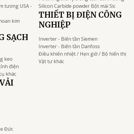
kim tương
USA -
Silicon Carbide powder
Bột mài Sic
THIẾT BỊ ĐIỆN CÔNG
khoan kim
NGHIỆP
G SẠCH
Inverter - Biến tần
Siemen
Inverter - Biến tần
Danfoss
Điều khiến nhiệt / Hẹn giờ / Bộ hiển thị
ng keo
Vật tư khác
tỉnh điện
cụ khác
VẢI
ke
Đức