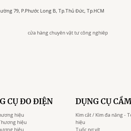
Đường 79, P.Phước Long B, Tp.Thủ Đức, Tp.HCM
G CỤ ĐO ĐIỆN
DỤNG CỤ CẦM
hương hiệu
Kìm cắt / Kìm đa năng - T
Thương hiệu
hiệu
ương hiệu
Tuốc nơ vít