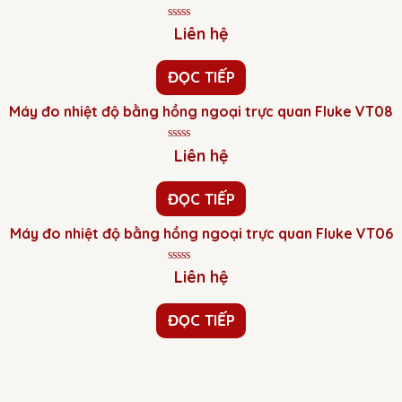
Được
Liên hệ
xếp
hạng
0
ĐỌC TIẾP
5
sao
Máy đo nhiệt độ bằng hồng ngoại trực quan Fluke VT08
Được
Liên hệ
xếp
hạng
0
ĐỌC TIẾP
5
sao
Máy đo nhiệt độ bằng hồng ngoại trực quan Fluke VT06
Được
Liên hệ
xếp
hạng
0
ĐỌC TIẾP
5
sao