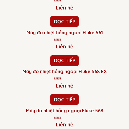
Được
Liên hệ
xếp
hạng
0
ĐỌC TIẾP
5
sao
Máy đo nhiệt hồng ngoại Fluke 561
Được
Liên hệ
xếp
hạng
0
ĐỌC TIẾP
5
sao
Máy đo nhiệt hồng ngoại Fluke 568 EX
Được
Liên hệ
xếp
hạng
0
ĐỌC TIẾP
5
sao
Máy đo nhiệt hồng ngoại Fluke 568
Được
Liên hệ
xếp