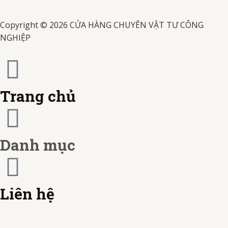
k
a
a
t
-
Copyright © 2026 CỬA HÀNG CHUYÊN VẬT TƯ CÔNG
m
NGHIỆP
e
c
r
a
c
r
Trang chủ
a
d
r
Danh mục
d
Liên hệ