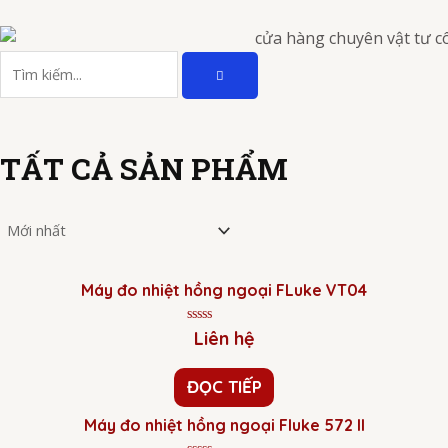
Nhảy
tới
TÌM
nội
Tìm
KIẾM
dung
kiếm
TẤT CẢ SẢN PHẨM
Máy đo nhiệt hồng ngoại FLuke VT04
Được
Liên hệ
xếp
hạng
0
ĐỌC TIẾP
5
sao
Máy đo nhiệt hồng ngoại Fluke 572 II