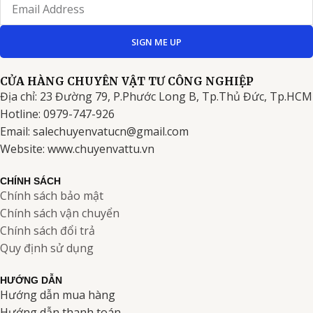
Email
SIGN ME UP
CỬA HÀNG CHUYÊN VẬT TƯ CÔNG NGHIỆP
Địa chỉ: 23 Đường 79, P.Phước Long B, Tp.Thủ Đức, Tp.HCM
Hotline: 0979-747-926
Email: salechuyenvatucn@gmail.com
Website: www.chuyenvattu.vn
CHÍNH SÁCH
Chính sách bảo mật
Chính sách vận chuyển
Chính sách đổi trả
Quy định sử dụng
HƯỚNG DẪN
Hướng dẫn mua hàng
Hướng dẫn thanh toán