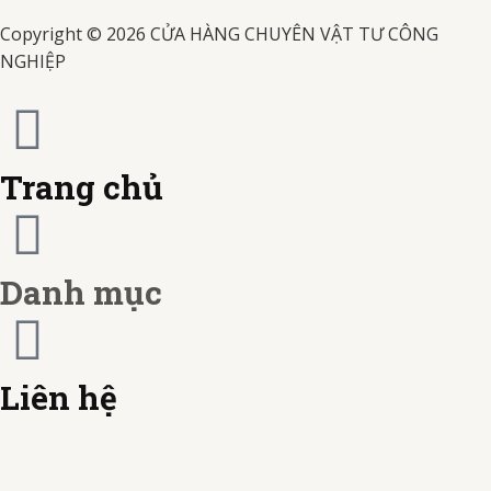
s
s
b
t
k
a
Copyright © 2026 CỬA HÀNG CHUYÊN VẬT TƯ CÔNG
a
t
-
NGHIỆP
m
e
c
r
a
Trang chủ
c
r
a
d
Danh mục
r
d
Liên hệ