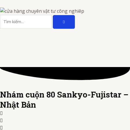
Nhảy
tới
TÌM
nội
Tìm
KIẾM
dung
kiếm
Nhám cuộn 80 Sankyo-Fujistar –
Nhật Bản