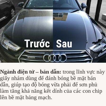
Ngành điện tử – bán dẫn:
trong lĩnh vực này
giấy nhám dùng để đánh bóng bề mặt bán
dẫn, giúp tạo độ bóng vừa phải để sơn phủ
làm tăng khả năng kết dính của các con chip
lên bề mặt bảng mạch.