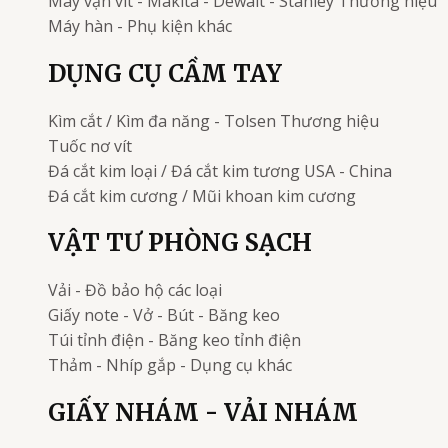
Máy vặn vít - Makita - Dewalt - Stanley
Thương hiệu
Máy hàn - Phụ kiện khác
DỤNG CỤ CẦM TAY
Kìm cắt / Kìm đa năng - Tolsen
Thương hiệu
Tuốc nơ vít
Đá cắt kim loại / Đá cắt kim tương
USA - China
Đá cắt kim cương / Mũi khoan kim cương
VẬT TƯ PHÒNG SẠCH
Vải - Đồ bảo hộ các loại
Giấy note - Vở - Bút - Băng keo
Túi tỉnh điện - Băng keo tỉnh điện
Thảm - Nhíp gắp - Dụng cụ khác
GIẤY NHÁM - VẢI NHÁM