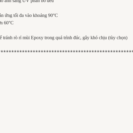
bảo ánh sáng UV phân bố đều
phản ứng tối đa vào khoảng 90°C
hơn 60°C
 tránh rò rỉ mùi Epoxy trong quá trình đúc, gây khó chịu (tùy chọn)
**************************************************
M