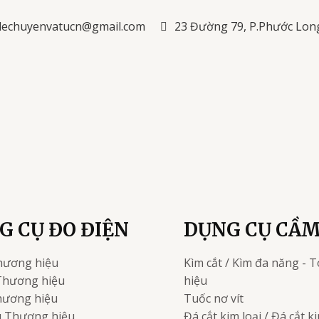
lechuyenvatucn@gmail.com
23 Đường 79, P.Phước Lon
G CỤ ĐO ĐIỆN
DỤNG CỤ CẦM
hương hiệu
Kìm cắt / Kìm đa năng - T
Thương hiệu
hiệu
ương hiệu
Tuốc nơ vít
u
Thương hiệu
Đá cắt kim loại / Đá cắt 