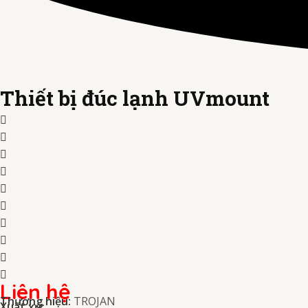
Thiết bị đúc lạnh UVmount
Liên hệ
Thương hiệu:
TROJAN
Xuất xứ: