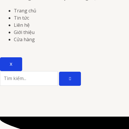
Trang chủ
Tin tức
Liên hệ
Giới thiệu
Cửa hàng
X
TÌM
Tìm
KIẾM
kiếm