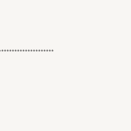
*********************