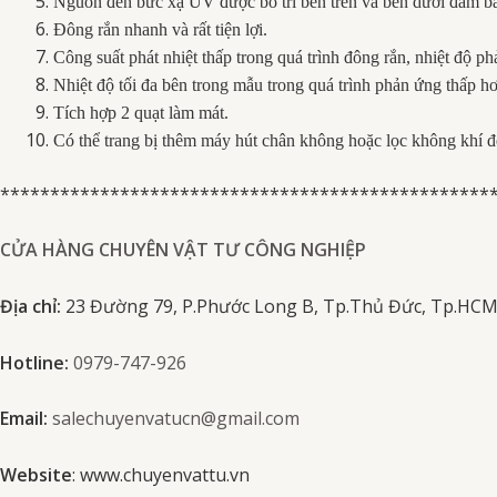
Nguồn đèn bức xạ UV được bố trí bên trên và bên dưới đảm 
Đông rắn nhanh và rất tiện lợi.
Công suất phát nhiệt thấp trong quá trình đông rắn, nhiệt độ 
Nhiệt độ tối đa bên trong mẫu trong quá trình phản ứng thấp 
Tích hợp 2 quạt làm mát.
Có thể trang bị thêm máy hút chân không hoặc lọc không khí để
*************************************************
CỬA HÀNG CHUYÊN VẬT TƯ CÔNG NGHIỆP
Địa chỉ:
23 Đường 79, P.Phước Long B, Tp.Thủ Đức, Tp.HC
Hotline:
0979-747-926
Email:
salechuyenvatucn@gmail.com
Website
:
www.chuyenvattu.vn