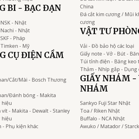
 BI - BẠC ĐẠN
China
Đá cắt kim cương / Mũi 
cương
NSK - Nhật
VẬT TƯ PHÒN
Nachi - Nhật
i
SKF - Pháp
Timken - Mỹ
Vải - Đồ bảo hộ các loại
G CỤ ĐIỆN CẦM
Giấy note - Vở - Bút - Bă
Túi tỉnh điện - Băng keo 
Thảm - Nhíp gắp - Dụng 
GIẤY NHÁM - 
an/Cắt/Mài - Bosch
Thương
NHÁM
an/Đánh bóng - Makita
 hiệu
Sankyo Fuji Star
Nhật
vít - Makita - Dewalt - Stanley
Toa / Riken
Nhật
 hiệu
Buffalo - NCA
Nhật
 - Phụ kiện khác
Awuko / Matador / Starc