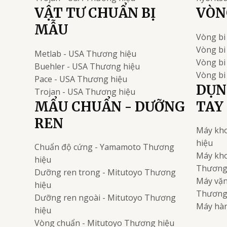
VẬT TƯ CHUẨN BỊ
VÒNG
MẪU
Vòng bi
Vòng bi
Metlab - USA
Thương hiệu
Vòng b
Buehler - USA
Thương hiệu
Vòng bi
Pace - USA
Thương hiệu
DỤN
Trojan - USA
Thương hiệu
MẨU CHUẨN - DƯỠNG
TAY
REN
Máy kho
hiệu
Chuẩn độ cứng - Yamamoto
Thương
Máy kho
hiệu
Thương
Dưỡng ren trong - Mitutoyo
Thương
Máy vặn 
hiệu
Thương
Dưỡng ren ngoài - Mitutoyo
Thương
Máy hàn
hiệu
Vòng chuẩn - Mitutoyo
Thương hiệu