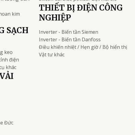
THIẾT BỊ ĐIỆN CÔNG
khoan kim
NGHIỆP
G SẠCH
Inverter - Biến tần
Siemen
Inverter - Biến tần
Danfoss
Điều khiến nhiệt / Hẹn giờ / Bộ hiển thị
ng keo
Vật tư khác
tỉnh điện
cụ khác
VẢI
ke
Đức