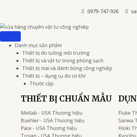
Nhảy
tới
0979-747-926
sa
nội
dung
Danh mục sản phẩm
Thiết bị đo lường môi trường
Thiết bị và vật tư trong phòng sạch
Thiết bị mài và đánh bóng công nghiệp
Thiết bị – dụng cụ đo cơ khí
Thước cặp
THIẾT BỊ CHUẨN MẪU
DỤN
Metlab - USA
Thương hiệu
Fluke
T
Buehler - USA
Thương hiệu
Sanwa
Pace - USA
Thương hiệu
Hioki
Th
Trojan - USA
Thương hiệu
Kyorits