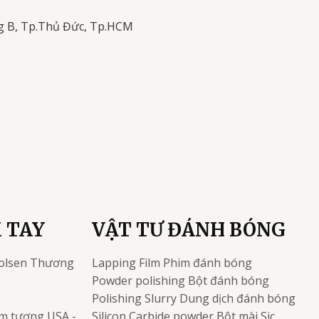
g B, Tp.Thủ Đức, Tp.HCM
 TAY
VẬT TƯ ĐÁNH BÓNG
olsen
Thương
Lapping Film
Phim đánh bóng
Powder polishing
Bột đánh bóng
Polishing Slurry
Dung dịch đánh bóng
kim tương
USA -
Silicon Carbide powder
Bột mài Sic