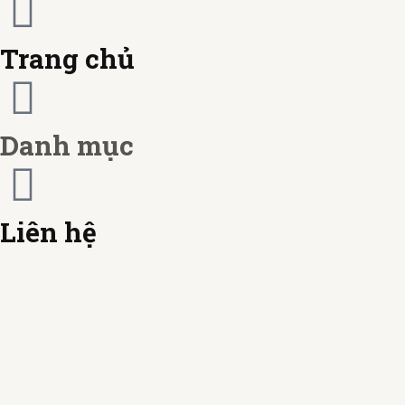
r
a
Trang chủ
c
r
a
d
Danh mục
r
d
Liên hệ