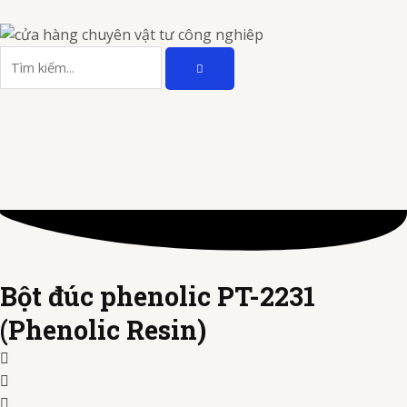
Nhảy
tới
TÌM
nội
Tìm
KIẾM
dung
kiếm
Bột đúc phenolic PT-2231
(Phenolic Resin)