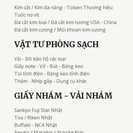
Kìm cắt / Kìm đa năng - Tolsen
Thương hiệu
Tuốc nơ vít
Đá cắt kim loại / Đá cắt kim tương
USA - China
Đá cắt kim cương / Mũi khoan kim cương
VẬT TƯ PHÒNG SẠCH
Vải - Đồ bảo hộ các loại
Giấy note - Vở - Bút - Băng keo
Túi tỉnh điện - Băng keo tỉnh điện
Thảm - Nhíp gắp - Dụng cụ khác
GIẤY NHÁM - VẢI NHÁM
Sankyo Fuji Star
Nhật
Toa / Riken
Nhật
Buffalo - NCA
Nhật
Awuko / Matador / Starcke
Đức